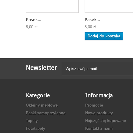
Pasek...
Pasek...
8,00 zł
8,00 zł
Dodaj do koszyka
Newsletter
Kategorie
Informacja
Okleiny meblowe
Promocje
Paski samoprzylepne
Nowe produkty
Tapety
Najczęściej kupowane
Fototapety
Kontakt z nami