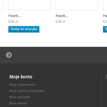
Pasek...
Pasek...
Pa
8,00 zł
8,00 zł
8,0
Dodaj do koszyka
D
Moje konto
Moje zamówienia
Moje zwroty produktów
Moje rachunki
Moje adresy