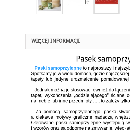
WIĘCEJ INFORMACJI
Pasek samoprzy
Paski samoprzylepne
to najprostszy i najsz
Spotkamy je w wielu domach, gdzie najczęściej
tapety lub jedyne urozmaicenie pomalowanej n
Jednak można je stosować również do łączenia
tapet, wykończenia „oddzielającego” ścianę od
na meble lub inne przedmioty ….. to zależy tylk
Za pomocą samoprzylepnego paska stworzy
a ciekawe motywy graficzne nadadzą wnętrzu
Oferowane paski samoprzylepne występują w
i wzorów oraz są odporne na zmywanie, więc ła