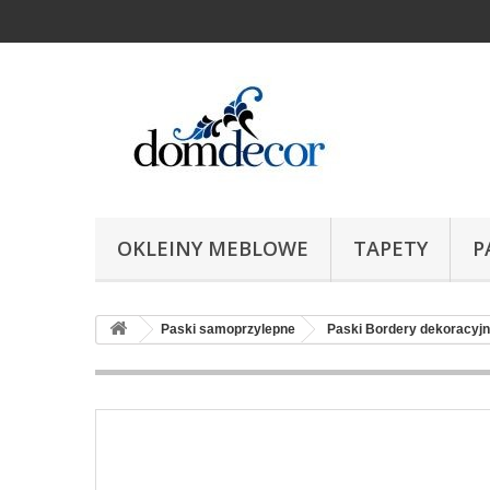
OKLEINY MEBLOWE
TAPETY
P
Paski samoprzylepne
Paski Bordery dekoracyj