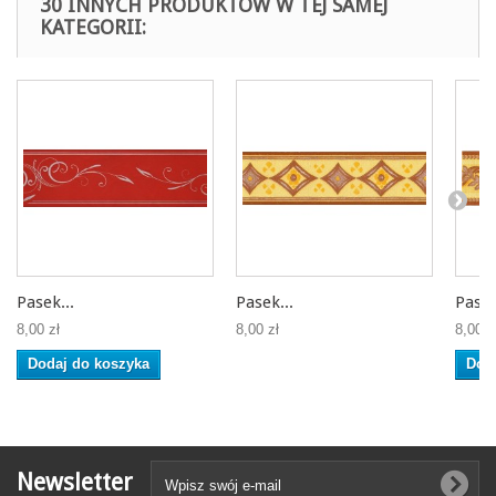
30 INNYCH PRODUKTÓW W TEJ SAMEJ
KATEGORII:
Pasek...
Pasek...
Pasek
8,00 zł
8,00 zł
8,00 z
Dodaj do koszyka
Dod
Newsletter