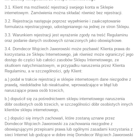
3.1. Klient ma możliwość rejestracji swojego konta w Sklepie
internetowym. Zamówienia można składać również bez rejestracji.
3.2. Rejestracja następuje poprzez wypełnienie i zaakceptowanie
formularza rejestracyjnego, udostępnianego na jednej ze stron Sklepu.
3.3. Warunkiem rejestracji jest wyrażenie zgody na treść Regulaminu
oraz podanie danych osobowych oznaczonych jako obowiązkowe.
3.4. Domdecor Wojciech Jaworowski może pozbawić Klienta prawa do
korzystania ze Sklepu Internetowego, jak również może ograniczyć jego
dostęp do części lub całości zasobów Sklepu Internetowego, ze
skutkiem natychmiastowym, w przypadku naruszenia przez Klienta
Regulaminu, a w szczególności, gdy Klient:
a.) podał w trakcie rejestracji w sklepie internetowym dane niezgodne z
prawdą, niedokładne lub nieaktualne, wprowadzające w błąd lub
naruszające prawa osób trzecich,
b.) dopuścił się za pośrednictwem sklepu internetowego naruszenia
dóbr osobistych osób trzecich, w szczególności dóbr osobistych innych
klientów sklepu internetowego,
c.) dopuści się innych zachowań, które zostaną uznane przez
Domdecor Wojciech Jaworowski za zachowania niezgodne z
obowiązującymi przepisami prawa lub ogólnymi zasadami korzystania z
sieci Internet lub godzące w dobre imię Domdecor Wojciech Jaworowski