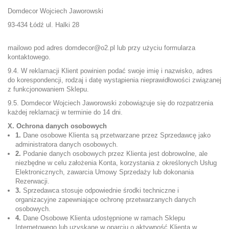
Domdecor Wojciech Jaworowski
93-434 Łódź ul. Halki 28
mailowo pod adres
domdecor@o2.pl
lub przy użyciu formularza
kontaktowego.
9.4. W reklamacji Klient powinien podać swoje imię i nazwisko, adres
do korespondencji, rodzaj i datę wystąpienia nieprawidłowości związanej
z funkcjonowaniem Sklepu.
9.5. Domdecor Wojciech Jaworowski zobowiązuje się do rozpatrzenia
każdej reklamacji w terminie do 14 dni.
X. Ochrona danych osobowych
1.
Dane osobowe Klienta są przetwarzane przez Sprzedawcę jako
administratora danych osobowych.
2.
Podanie danych osobowych przez Klienta jest dobrowolne, ale
niezbędne w celu założenia Konta, korzystania z określonych Usług
Elektronicznych, zawarcia Umowy Sprzedaży lub dokonania
Rezerwacji.
3.
Sprzedawca stosuje odpowiednie środki techniczne i
organizacyjne zapewniające ochronę przetwarzanych danych
osobowych.
4.
Dane Osobowe Klienta udostępnione w ramach Sklepu
Internetowego lub uzyskane w oparciu o aktywność Klienta w