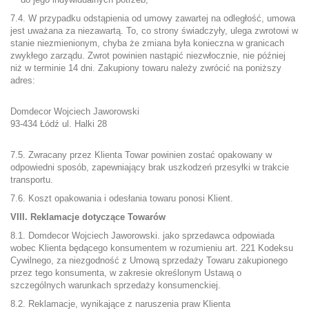
7.4. W przypadku odstąpienia od umowy zawartej na odległość, umowa
jest uważana za niezawartą. To, co strony świadczyły, ulega zwrotowi w
stanie niezmienionym, chyba że zmiana była konieczna w granicach
zwykłego zarządu. Zwrot powinien nastąpić niezwłocznie, nie później
niż w terminie 14 dni. Zakupiony towaru należy zwrócić na poniższy
adres:
Domdecor Wojciech Jaworowski
93-434 Łódź ul. Halki 28
7.5. Zwracany przez Klienta Towar powinien zostać opakowany w
odpowiedni sposób, zapewniający brak uszkodzeń przesyłki w trakcie
transportu.
7.6. Koszt opakowania i odesłania towaru ponosi Klient.
VIII. Reklamacje dotyczące Towarów
8.1. Domdecor Wojciech Jaworowski. jako sprzedawca odpowiada
wobec Klienta będącego konsumentem w rozumieniu art. 221 Kodeksu
Cywilnego, za niezgodność z Umową sprzedaży Towaru zakupionego
przez tego konsumenta, w zakresie określonym Ustawą o
szczególnych warunkach sprzedaży konsumenckiej.
8.2. Reklamacje, wynikające z naruszenia praw Klienta