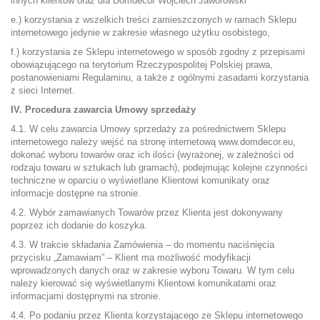
innych klientów oraz dla Domdecor Wojciech Jaworowski
e.) korzystania z wszelkich treści zamieszczonych w ramach Sklepu
internetowego jedynie w zakresie własnego użytku osobistego,
f.) korzystania ze Sklepu internetowego w sposób zgodny z przepisami
obowiązującego na terytorium Rzeczypospolitej Polskiej prawa,
postanowieniami Regulaminu, a także z ogólnymi zasadami korzystania
z sieci Internet.
IV. Procedura zawarcia Umowy sprzedaży
4.1. W celu zawarcia Umowy sprzedaży za pośrednictwem Sklepu
internetowego należy wejść na stronę internetową www.domdecor.eu,
dokonać wyboru towarów oraz ich ilości (wyrażonej, w zależności od
rodzaju towaru w sztukach lub gramach), podejmując kolejne czynności
techniczne w oparciu o wyświetlane Klientowi komunikaty oraz
informacje dostępne na stronie.
4.2. Wybór zamawianych Towarów przez Klienta jest dokonywany
poprzez ich dodanie do koszyka.
4.3. W trakcie składania Zamówienia – do momentu naciśnięcia
przycisku „Zamawiam” – Klient ma możliwość modyfikacji
wprowadzonych danych oraz w zakresie wyboru Towaru. W tym celu
należy kierować się wyświetlanymi Klientowi komunikatami oraz
informacjami dostępnymi na stronie.
4.4. Po podaniu przez Klienta korzystającego ze Sklepu internetowego