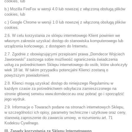
cookies, lub
b.) Mozilla FireFox w wersji 4.0 lub nowszej z włączoną obsługą plików
cookies, lub
c.) Google Chrome w wersji 1.0 lub nowszej z włączoną obsługą plików
cookies.
2.6. W celu korzystania ze sklepu internetowego Klient powinien we
własnym zakresie uzyskać dostęp do stanowiska komputerowego lub
urządzenia końcowego, z dostępem do Internetu.
2.7. Zgodnie z obowiązującymi przepisami prawa „Domdecor Wojciech
Jaworowski” zastrzega sobie możliwość ograniczenia świadczenia
usług za pośrednictwem Sklepu internetowego do osób, które ukończyły
wiek 18 lat. W takim przypadku potencjalni Klienci zostaną o
powyższym powiadomieni.
2.8. Klienci mogą uzyskać dostęp do niniejszego Regulaminu w
każdym czasie za pośrednictwem odsyłacza zamieszczonego na
stronie głównej serwisu www.domdecor.eu oraz pobrać go i sporządzić
jego wydruk.
2.9. Informacje o Towarach podane na stronach internetowych Sklepu,
w szczególności ich opisy, parametry techniczne i użytkowe oraz ceny,
stanowią zaproszenie do zawarcia umowy, w rozumieniu art. 71
Kodeksu Cywilnego.
III. Zasady korzystania ze Sklepu Internetowego