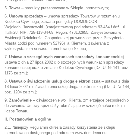
5.
Towar
– produkty prezentowane w Sklepie Internetowym;
6.
Umowa sprzedaży
– umowa sprzedaży Towarów w rozumieniu
Kodeksu Cywilnego, zawarta pomiędzy DOMDECOR
Wojciech Jaworowski. (zarejestrowaną pod adresem 93-434 Łódź ul.
Halki28, NIP: 729-119-84-69, Regon: 473102955. Zarejestrowana w
Ewidencji Działalności Gospodarczej prowadzonej przez Prezydenta
Miasta Łodzi pod numerem 52795) a Klientem, zawierana z
wykorzystaniem serwisu internetowego Sklepu;
7.
Ustawa o szczególnych warunkach sprzedaży konsumenckiej
–
ustawa z dnia 27 lipca 2002 r. o szczególnych warunkach sprzedaży
konsumenckiej oraz o zmianie Kodeksu Cywilnego (Dz. U. Nr 141, poz.
1176 ze zm.);
8.
Ustawa o świadczeniu usług drogą elektroniczną
– ustawa z dnia
18 lipca 2002 r. o świadczeniu usług drogą elektroniczną (Dz. U. Nr 144,
poz. 1204 ze zm.);
9.
Zamówienie
– oświadczenie woli Klienta, zmierzające bezpośrednio
do zawarcia Umowy sprzedaży, określające w szczególności rodzaj i
liczbę Towaru.
II. Postanowienia ogólne
2.1. Niniejszy Regulamin określa zasady korzystania ze sklepu
internetowego dostępnego pod adresem www.domdecor.eu.