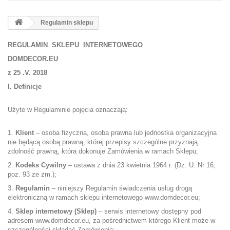
Regulamin sklepu
REGULAMIN SKLEPU INTERNETOWEGO
DOMDECOR.EU
z 25 .V. 2018
I. Definicje
Użyte w Regulaminie pojęcia oznaczają:
1.
Klient
– osoba fizyczna, osoba prawna lub jednostka organizacyjna
nie będącą osobą prawną, której przepisy szczególne przyznają
zdolność prawną, która dokonuje Zamówienia w ramach Sklepu;
2.
Kodeks Cywilny
– ustawa z dnia 23 kwietnia 1964 r. (Dz. U. Nr 16,
poz. 93 ze zm.);
3.
Regulamin
– niniejszy Regulamin świadczenia usług drogą
elektroniczną w ramach sklepu internetowego www.domdecor.eu;
4.
Sklep internetowy (Sklep)
– serwis internetowy dostępny pod
adresem www.domdecor.eu, za pośrednictwem którego Klient może w
szczególności składać Zamówienia;