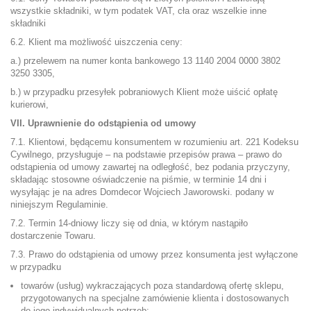
wszystkie składniki, w tym podatek VAT, cła oraz wszelkie inne
składniki
6.2. Klient ma możliwość uiszczenia ceny:
a.) przelewem na numer konta bankowego 13 1140 2004 0000 3802
3250 3305,
b.) w przypadku przesyłek pobraniowych Klient może uiścić opłatę
kurierowi,
VII. Uprawnienie do odstąpienia od umowy
7.1. Klientowi, będącemu konsumentem w rozumieniu art. 221 Kodeksu
Cywilnego, przysługuje – na podstawie przepisów prawa – prawo do
odstąpienia od umowy zawartej na odległość, bez podania przyczyny,
składając stosowne oświadczenie na piśmie, w terminie 14 dni i
wysyłając je na adres Domdecor Wojciech Jaworowski. podany w
niniejszym Regulaminie.
7.2. Termin 14-dniowy liczy się od dnia, w którym nastąpiło
dostarczenie Towaru.
7.3. Prawo do odstąpienia od umowy przez konsumenta jest wyłączone
w przypadku
towarów (usług) wykraczających poza standardową ofertę sklepu,
przygotowanych na specjalne zamówienie klienta i dostosowanych
do jego indywidualnych potrzeb;