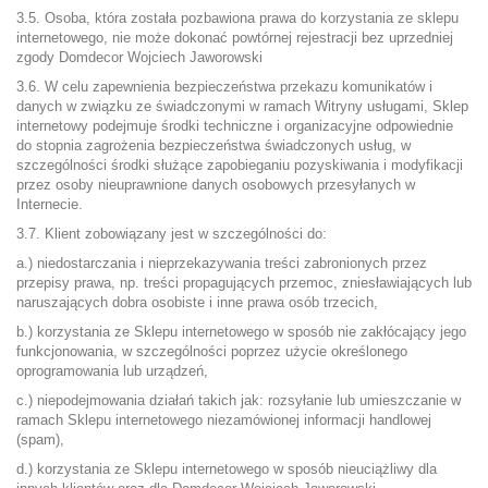
3.5. Osoba, która została pozbawiona prawa do korzystania ze sklepu
internetowego, nie może dokonać powtórnej rejestracji bez uprzedniej
zgody Domdecor Wojciech Jaworowski
3.6. W celu zapewnienia bezpieczeństwa przekazu komunikatów i
danych w związku ze świadczonymi w ramach Witryny usługami, Sklep
internetowy podejmuje środki techniczne i organizacyjne odpowiednie
do stopnia zagrożenia bezpieczeństwa świadczonych usług, w
szczególności środki służące zapobieganiu pozyskiwania i modyfikacji
przez osoby nieuprawnione danych osobowych przesyłanych w
Internecie.
3.7. Klient zobowiązany jest w szczególności do:
a.) niedostarczania i nieprzekazywania treści zabronionych przez
przepisy prawa, np. treści propagujących przemoc, zniesławiających lub
naruszających dobra osobiste i inne prawa osób trzecich,
b.) korzystania ze Sklepu internetowego w sposób nie zakłócający jego
funkcjonowania, w szczególności poprzez użycie określonego
oprogramowania lub urządzeń,
c.) niepodejmowania działań takich jak: rozsyłanie lub umieszczanie w
ramach Sklepu internetowego niezamówionej informacji handlowej
(spam),
d.) korzystania ze Sklepu internetowego w sposób nieuciążliwy dla