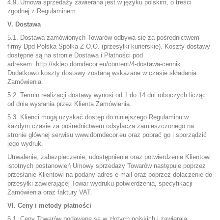
4.9. Umowa sprzedaży zawierana jest w języku polskim, o treści
zgodnej z Regulaminem.
V. Dostawa
5.1. Dostawa zamówionych Towarów odbywa się za pośrednictwem
firmy
Dpd Polska Spółka Z O.O.
(przesyłki kurierskie). Koszty dostawy
dostępne są na stronie Dostawa i Płatności pod
adresem:
http://sklep.domdecor.eu/content/4-dostawa-cennik
.
Dodatkowo koszty dostawy zostaną wskazane w czasie składania
Zamówienia.
5.2. Termin realizacji dostawy wynosi od 1 do 14 dni roboczych licząc
od dnia wysłania przez Klienta Zamówienia.
5.3. Klienci mogą uzyskać dostęp do niniejszego Regulaminu w
każdym czasie za pośrednictwem odsyłacza zamieszczonego na
stronie głównej serwisu www.domdecor.eu oraz pobrać go i sporządzić
jego wydruk.
Utrwalenie, zabezpieczenie, udostępnienie oraz potwierdzenie Klientowi
istotnych postanowień Umowy sprzedaży Towarów następuje poprzez
przesłanie Klientowi na podany adres e-mail oraz poprzez dołączenie do
przesyłki zawierającej Towar wydruku potwierdzenia, specyfikacji
Zamówienia oraz faktury VAT.
VI. Ceny i metody płatności
6.1. Ceny Towarów podawane są w złotych polskich i zawierają