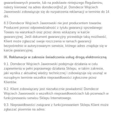
gwarantowanych prawnie, lub na podstawie niniejszego Regulaminu,
należy kierować na adres
domdecor@o2.pl
. Domdecor Wojciech
Jaworowski zobowiązuje się do rozpatrzenia reklamacji w terminie do 14
dni.
8.3
Domdecor Wojciech Jaworowski nie jest producentem towarów.
Producent ponosi odpowiedzialność z tytułu gwarancji sprzedanego
Towaru na warunkach oraz przez okres wskazany w karcie
gwarancyjnej. Jeśli dokument gwarancyjny przewiduje taką możliwość,
Klient może zgłaszać swoje roszczenia w ramach gwarancji
bezpośrednio w autoryzowanym serwisie, którego adres znajduje się w
karcie gwarancyjnej.
IX. Reklamacje w zakresie świadczenia usług drogą elektroniczną
9.1. Domdecor Wojciech Jaworowski podejmuje działania w celu
zapewnienia w pełni poprawnego działania Sklepu, w takim zakresie,
jaki wynika z aktualnej wiedzy technicznej i zobowiązuje się usunąć w
rozsądnym terminie wszelkie nieprawidłowości zgłoszone przez
Klientów.
9.2. Klient zobowiązany jest niezwłocznie powiadomić Domdecor
Wojciech Jaworowski o wszelkich nieprawidłowościach lub przerwach w
funkcjonowaniu serwisu Sklepu Internetowego.
9.3. Nieprawidłowości związane z funkcjonowaniem Sklepu Klient może
zgłaszać pisemnie na adres: