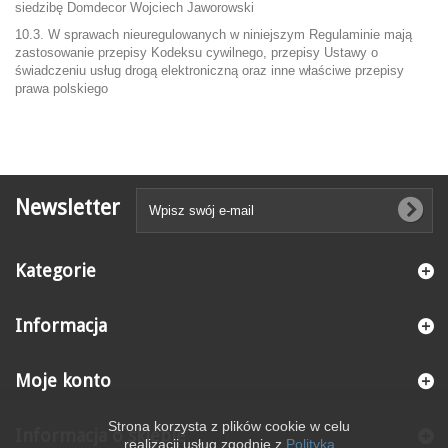
siedzibę Domdecor Wojciech Jaworowski
10.3. W sprawach nieuregulowanych w niniejszym Regulaminie mają
zastosowanie przepisy Kodeksu cywilnego, przepisy Ustawy o
świadczeniu usług drogą elektroniczną oraz inne właściwe przepisy
prawa polskiego
Newsletter
Kategorie
Informacja
Moje konto
Strona korzysta z plików cookie w celu
Informacja o sklepie
realizacji usług zgodnie z
Polityką