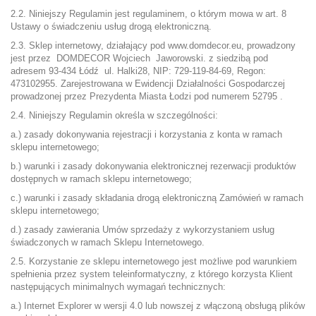
2.2. Niniejszy Regulamin jest regulaminem, o którym mowa w art. 8
Ustawy o świadczeniu usług drogą elektroniczną.
2.3. Sklep internetowy, działający pod www.domdecor.eu, prowadzony
jest przez DOMDECOR Wojciech Jaworowski. z siedzibą pod
adresem 93-434 Łódź ul. Halki28, NIP: 729-119-84-69, Regon:
473102955. Zarejestrowana w Ewidencji Działalności Gospodarczej
prowadzonej przez Prezydenta Miasta Łodzi pod numerem 52795 .
2.4. Niniejszy Regulamin określa w szczególności:
a.) zasady dokonywania rejestracji i korzystania z konta w ramach
sklepu internetowego;
b.) warunki i zasady dokonywania elektronicznej rezerwacji produktów
dostępnych w ramach sklepu internetowego;
c.) warunki i zasady składania drogą elektroniczną Zamówień w ramach
sklepu internetowego;
d.) zasady zawierania Umów sprzedaży z wykorzystaniem usług
świadczonych w ramach Sklepu Internetowego.
2.5. Korzystanie ze sklepu internetowego jest możliwe pod warunkiem
spełnienia przez system teleinformatyczny, z którego korzysta Klient
następujących minimalnych wymagań technicznych:
a.) Internet Explorer w wersji 4.0 lub nowszej z włączoną obsługą plików