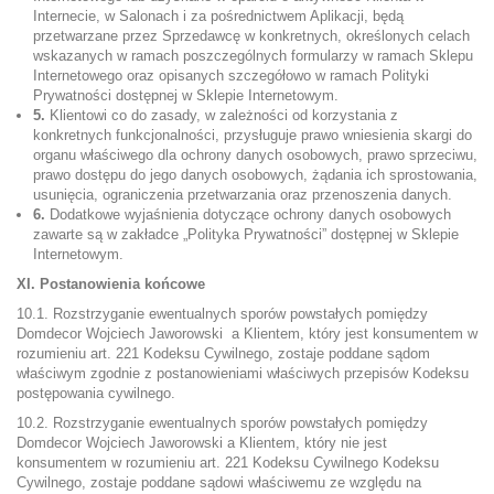
Internecie, w Salonach i za pośrednictwem Aplikacji, będą
przetwarzane przez Sprzedawcę w konkretnych, określonych celach
wskazanych w ramach poszczególnych formularzy w ramach Sklepu
Internetowego oraz opisanych szczegółowo w ramach Polityki
Prywatności dostępnej w Sklepie Internetowym.
5.
Klientowi co do zasady, w zależności od korzystania z
konkretnych funkcjonalności, przysługuje prawo wniesienia skargi do
organu właściwego dla ochrony danych osobowych, prawo sprzeciwu,
prawo dostępu do jego danych osobowych, żądania ich sprostowania,
usunięcia, ograniczenia przetwarzania oraz przenoszenia danych.
6.
Dodatkowe wyjaśnienia dotyczące ochrony danych osobowych
zawarte są w zakładce „Polityka Prywatności” dostępnej w Sklepie
Internetowym.
XI. Postanowienia końcowe
10.1. Rozstrzyganie ewentualnych sporów powstałych pomiędzy
Domdecor Wojciech Jaworowski a Klientem, który jest konsumentem w
rozumieniu art. 221 Kodeksu Cywilnego, zostaje poddane sądom
właściwym zgodnie z postanowieniami właściwych przepisów Kodeksu
postępowania cywilnego.
10.2. Rozstrzyganie ewentualnych sporów powstałych pomiędzy
Domdecor Wojciech Jaworowski a Klientem, który nie jest
konsumentem w rozumieniu art. 221 Kodeksu Cywilnego Kodeksu
Cywilnego, zostaje poddane sądowi właściwemu ze względu na