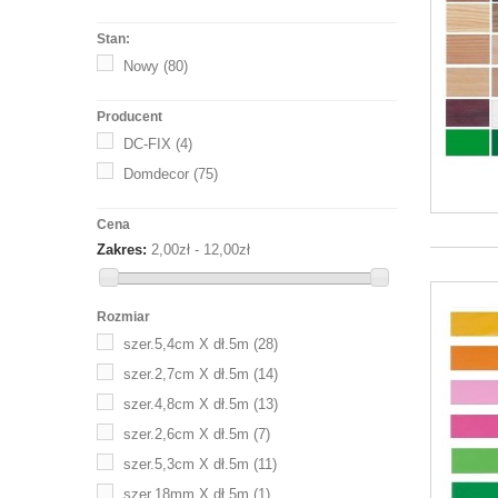
Stan:
Nowy
(80)
Producent
DC-FIX
(4)
Domdecor
(75)
Cena
Zakres:
2,00zł - 12,00zł
Rozmiar
szer.5,4cm X dł.5m
(28)
szer.2,7cm X dł.5m
(14)
szer.4,8cm X dł.5m
(13)
szer.2,6cm X dł.5m
(7)
szer.5,3cm X dł.5m
(11)
szer.18mm X dł.5m
(1)