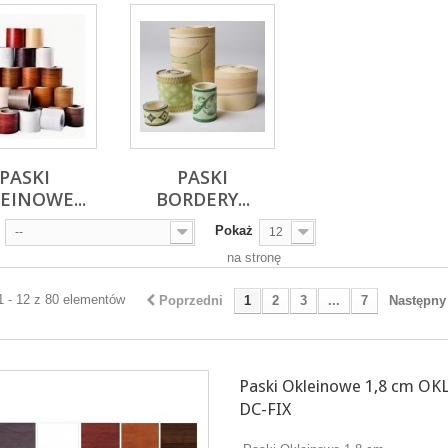
PASKI
PASKI
EINOWE...
BORDERY...
Pokaż
--
12
na stronę
1 - 12 z 80 elementów
Poprzedni
1
2
3
...
7
Następny
Paski Okleinowe 1,8 cm OK
DC-FIX