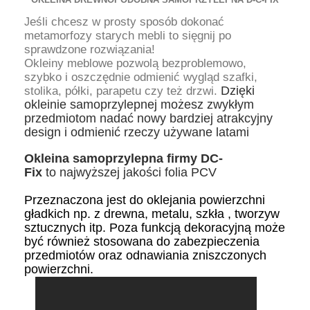
eśli chcesz w prosty sposób dokonać
J
metamorfozy starych mebli to sięgnij po
sprawdzone rozwiązania!
Okleiny meblowe pozwolą bezproblemowo,
szybko i oszczędnie odmienić wygląd szafki,
stolika, półki, parapetu czy też drzwi.
Dzięki
okleinie samoprzylepnej możesz zwykłym
przedmiotom nadać nowy bardziej atrakcyjny
design i odmienić rzeczy używane latami
Okleina samoprzylepna firmy DC-
Fix
to
najwyższej jakości folia PCV
Przeznaczona jest do oklejania powierzchni
gładkich np. z drewna, metalu, szkła , tworzyw
sztucznych itp. Poza funkcją dekoracyjną może
być również stosowana do zabezpieczenia
przedmiotów oraz odnawiania zniszczonych
powierzchni.