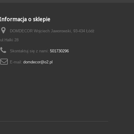
Informacja o sklepie
DOMDECOR Wojciech Jaworowski, 93-434 Łódź
ul.Halki 28
Skontaktuj się z nami:
501730296
E-mail:
domdecor@o2.pl